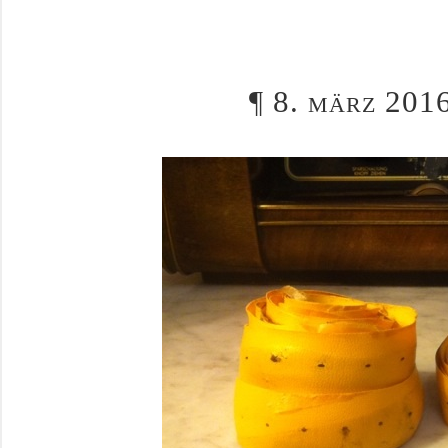
¶
8. märz 201