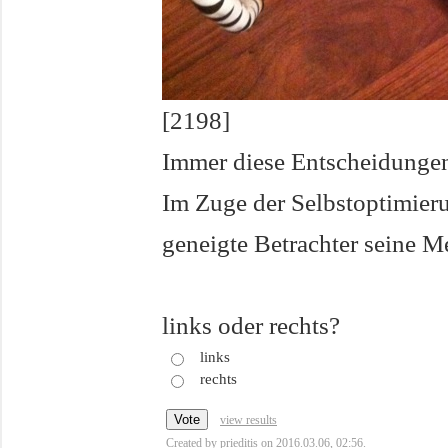
[2198]
Immer diese Entscheidungen
Im Zuge der Selbstoptimieru
geneigte Betrachter seine 
links oder rechts?
links
rechts
view results
Created by
prieditis
on 2016.03.06, 02:56.