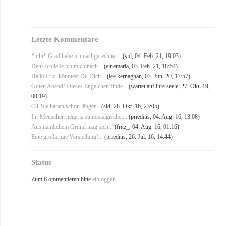
Letzte Kommentare
*hihi* Grad habe ich nachgerechnet...
(sid, 04. Feb. 21, 19:03)
Dem schließe ich mich nach...
(einemaria, 03. Feb. 21, 18:54)
Hallo Eric, könntest Du Dich...
(lee kernaghan, 03. Jun. 20, 17:57)
Guten Abend! Dieses Engelchen finde...
(wartet.auf.ihre.seele, 27. Okt. 19,
00:19)
OT Sie haben schon länger...
(sid, 28. Okt. 16, 23:05)
Ihr Menschen neigt ja zu nostalgischer...
(prieditis, 04. Aug. 16, 13:08)
Aus nämlichem Grund mag sich...
(fritz_, 04. Aug. 16, 01:16)
Eine großartige Vorstellung!...
(prieditis, 26. Jul. 16, 14:44)
Status
Zum Kommentieren bitte
einloggen
.