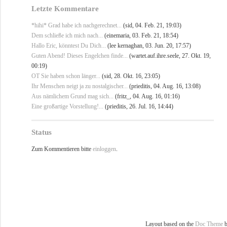
Letzte Kommentare
*hihi* Grad habe ich nachgerechnet...
(sid, 04. Feb. 21, 19:03)
Dem schließe ich mich nach...
(einemaria, 03. Feb. 21, 18:54)
Hallo Eric, könntest Du Dich...
(lee kernaghan, 03. Jun. 20, 17:57)
Guten Abend! Dieses Engelchen finde...
(wartet.auf.ihre.seele, 27. Okt. 19,
00:19)
OT Sie haben schon länger...
(sid, 28. Okt. 16, 23:05)
Ihr Menschen neigt ja zu nostalgischer...
(prieditis, 04. Aug. 16, 13:08)
Aus nämlichem Grund mag sich...
(fritz_, 04. Aug. 16, 01:16)
Eine großartige Vorstellung!...
(prieditis, 26. Jul. 16, 14:44)
Status
Zum Kommentieren bitte
einloggen
.
Layout based on the
Doc Theme
b