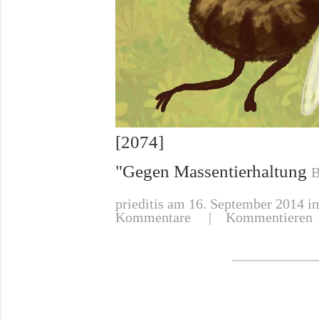
[2074]
"Gegen Massentierhaltung
B
prieditis
am 16. September 2014 im
Kommentare
|
Kommentieren